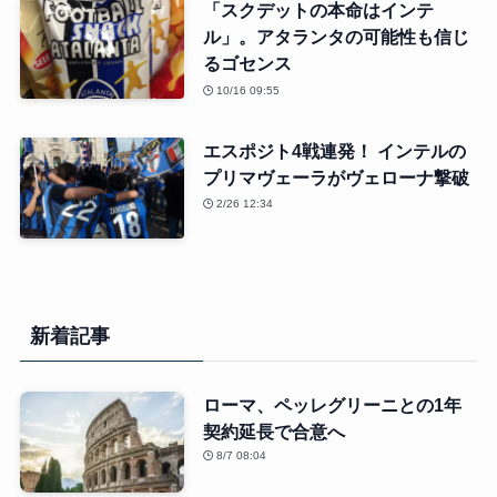
「スクデットの本命はインテ
ル」。アタランタの可能性も信じ
るゴセンス
10/16 09:55
エスポジト4戦連発！ インテルの
プリマヴェーラがヴェローナ撃破
2/26 12:34
新着記事
ローマ、ペッレグリーニとの1年
契約延長で合意へ
8/7 08:04