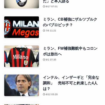
た」と本人語る
8/17 07:01
ミラン、CB補強にザルツブルク
のパブロビッチ？
7/6 11:21
ミラン、FW補強難航中もコロン
ボは放出へ
9/1 07:35
インテル、インザーギと「完全な
調和」 売却不可と約束した4人
は？
4/12 03:20