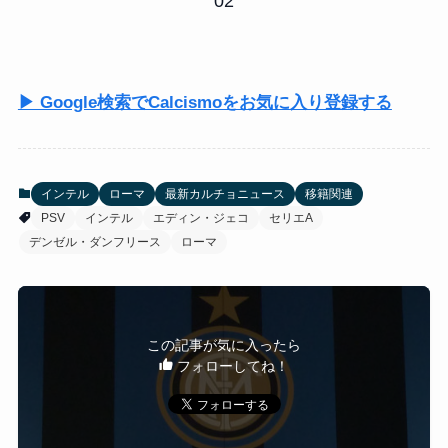
02
▶ Google検索でCalcismoをお気に入り登録する
インテル
ローマ
最新カルチョニュース
移籍関連
PSV
インテル
エディン・ジェコ
セリエA
デンゼル・ダンフリース
ローマ
この記事が気に入ったら
フォローしてね！