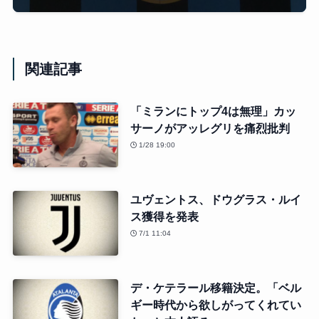
関連記事
「ミランにトップ4は無理」カッ
サーノがアッレグリを痛烈批判
1/28 19:00
ユヴェントス、ドウグラス・ルイ
ス獲得を発表
7/1 11:04
デ・ケテラール移籍決定。「ベル
ギー時代から欲しがってくれてい