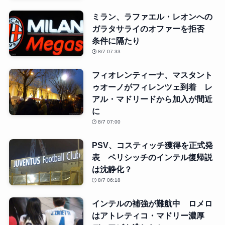
ミラン、ラファエル・レオンへの
ガラタサライのオファーを拒否
条件に隔たり
8/7 07:33
フィオレンティーナ、マスタント
ゥオーノがフィレンツェ到着 レ
アル・マドリードから加入が間近
に
8/7 07:00
PSV、コスティッチ獲得を正式発
表 ペリシッチのインテル復帰説
は沈静化？
8/7 06:18
インテルの補強が難航中 ロメロ
はアトレティコ・マドリー濃厚