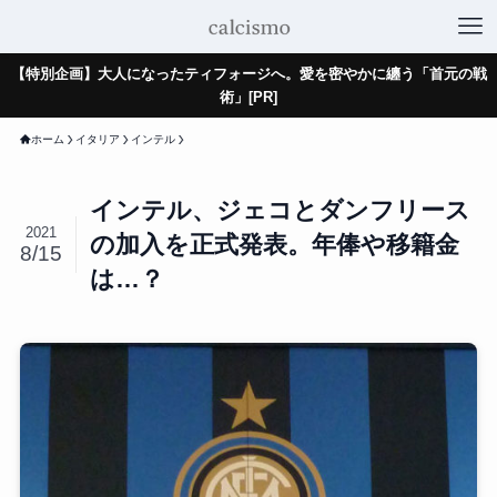
【特別企画】大人になったティフォージへ。愛を密やかに纏う「首元の戦
術」[PR]
ホーム
イタリア
インテル
インテル、ジェコとダンフリース
2021
の加入を正式発表。年俸や移籍金
8/15
は…？