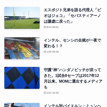
エスポジト兄弟を語る代理人「ピ
オはジェコ」「セバスティアーノ
は謙虚に戻った」
9/15 08:01
インテル、センシの去就が一夜で
変わる！？
1/20 09:16
守護“神”ハンダノビッチが戻って
きた。1試合8セーブは2017年12
月以来。MOMに選出するメディア
も
2/22 16:25
インテル対バイエルン・ミュンヘ