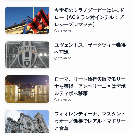
今季初のミラノダービーは1−1ド
ロー【ACミラン対インテル：プ
レシーズンマッチ】
8/6 09:45
ユヴェントス、ザークツィー獲得
へ前進
8/6 09:30
ローマ、リート獲得失敗でモリー
ナを獲得 アンヘリーニョはデポ
ルティボへ移籍
8/6 08:00
フィオレンティーナ、マスタント
ゥオーノ獲得でレアル・マドリー
と合意