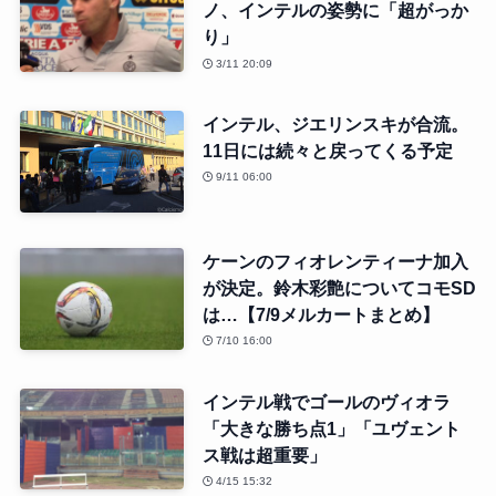
ノ、インテルの姿勢に「超がっか
り」
3/11 20:09
インテル、ジエリンスキが合流。
11日には続々と戻ってくる予定
9/11 06:00
ケーンのフィオレンティーナ加入
が決定。鈴木彩艶についてコモSD
は…【7/9メルカートまとめ】
7/10 16:00
インテル戦でゴールのヴィオラ
「大きな勝ち点1」「ユヴェント
ス戦は超重要」
4/15 15:32