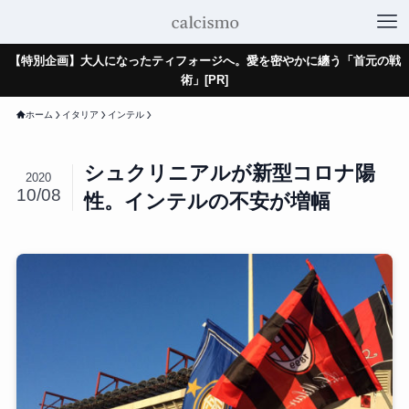
【特別企画】大人になったティフォージへ。愛を密やかに纏う「首元の戦
術」[PR]
ホーム
イタリア
インテル
シュクリニアルが新型コロナ陽
2020
10/08
性。インテルの不安が増幅