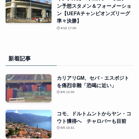
ン予想スタメン＆フォーメーショ
ン【UEFAチャンピオンズリーグ
準々決勝】
4/16 17:00
新着記事
カリアリGM、セバ・エスポジト
を痛烈非難「恐喝に近い」
8/6 12:00
コモ、ドルトムントからヤン・コ
ウト獲得へ チャロバーも目前
8/6 10:41