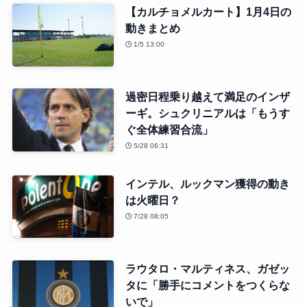
【カルチョメルカート】1月4日の
動きまとめ
1/5 13:00
過密日程乗り越えて満足のインザ
ーギ。シュクリニアルは「もうす
ぐ全体練習合流」
5/28 06:31
インテル、ルックマン獲得の動き
は火曜日？
7/28 08:05
ラウタロ・マルティネス、ガゼッ
タに「勝手にコメントをつくらな
いで」