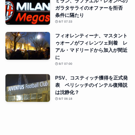
ミラン、ラファエル・レオンへの
ガラタサライのオファーを拒否
条件に隔たり
8/7 07:33
フィオレンティーナ、マスタント
ゥオーノがフィレンツェ到着 レ
アル・マドリードから加入が間近
に
8/7 07:00
PSV、コスティッチ獲得を正式発
表 ペリシッチのインテル復帰説
は沈静化？
8/7 06:18