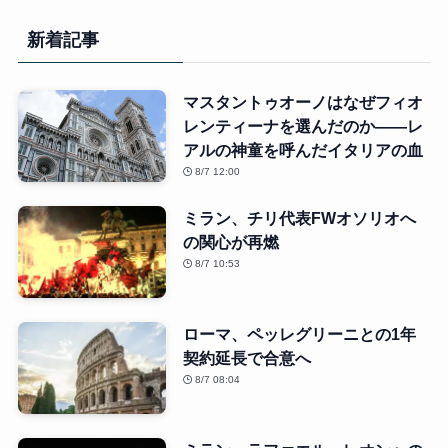
新着記事
マスタントゥオーノはなぜフィオ
レンティーナを選んだのか――レ
アルの神童を呼んだイタリアの血
8/7 12:00
ミラン、チリ代表FWオソリオへ
の関心が再燃
8/7 10:53
ローマ、ペッレグリーニとの1年
契約延長で合意へ
8/7 08:04