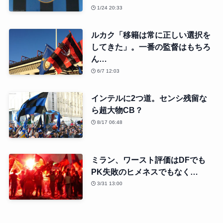
1/24 20:33
ルカク「移籍は常に正しい選択を
してきた」。一番の監督はもちろ
ん…
6/7 12:03
インテルに2つ道。センシ残留な
ら超大物CB？
8/17 06:48
ミラン、ワースト評価はDFでも
PK失敗のヒメネスでもなく…
3/31 13:00