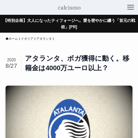
【特別企画】大人になったティフォージへ。愛を密やかに纏う「首元の戦
術」[PR]
ホーム
イタリア
アタランタ
アタランタ、ボガ獲得に動く。移
2020
8/27
籍金は4000万ユーロ以上？