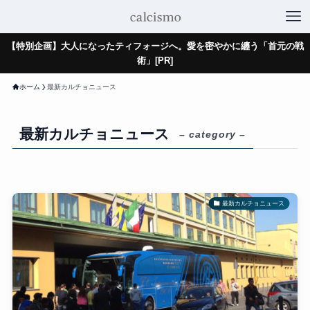
【特別企画】大人になったティフォージへ。愛を密やかに纏う「首元の戦
術」[PR]
ホーム
最新カルチョニュース
最新カルチョニュース
– category –
最新カルチョニュース