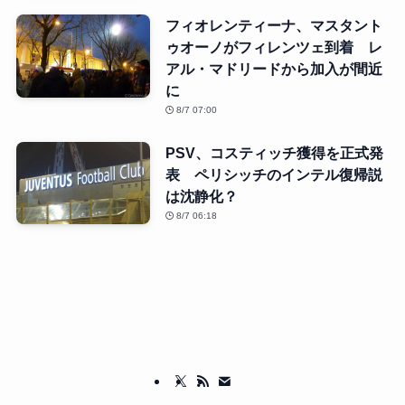
フィオレンティーナ、マスタント
ゥオーノがフィレンツェ到着 レ
アル・マドリードから加入が間近
に
8/7 07:00
PSV、コスティッチ獲得を正式発
表 ペリシッチのインテル復帰説
は沈静化？
8/7 06:18