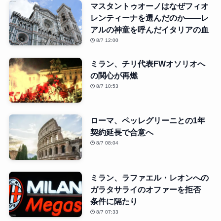
マスタントゥオーノはなぜフィオ
レンティーナを選んだのか――レ
アルの神童を呼んだイタリアの血
8/7 12:00
ミラン、チリ代表FWオソリオへ
の関心が再燃
8/7 10:53
ローマ、ペッレグリーニとの1年
契約延長で合意へ
8/7 08:04
ミラン、ラファエル・レオンへの
ガラタサライのオファーを拒否
条件に隔たり
8/7 07:33