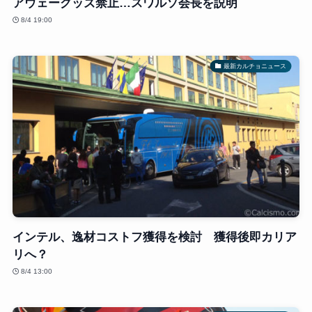
アウェーグッズ禁止…スワルソ会長を説明
8/4 19:00
最新カルチョニュース
インテル、逸材コストフ獲得を検討 獲得後即カリア
リへ？
8/4 13:00