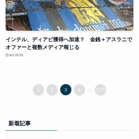
インテル、ディアビ獲得へ加速？ 金銭＋アスラニで
オファーと複数メディア報じる
8/3 20:05
1
2
3
4
...
1778
新着記事